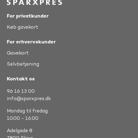
For privatkunder
Køb gavekort
For erhvervskunder
Gavekort
Selvbetjening
Kontakt os
96 16 13 00
info@sparxpres.dk
Mandag til fredag
10.00 - 16.00
Adelgade 8
7800 Skive