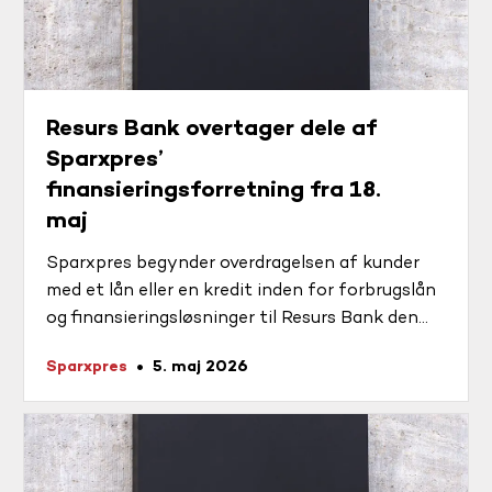
Resurs Bank overtager dele af
Sparxpres’
finansieringsforretning fra 18.
maj
Sparxpres begynder overdragelsen af kunder
med et lån eller en kredit inden for forbrugslån
og finansieringsløsninger til Resurs Bank den
13. maj 2026 og med virkning fra den 18. maj
Sparxpres
5. maj 2026
2026.